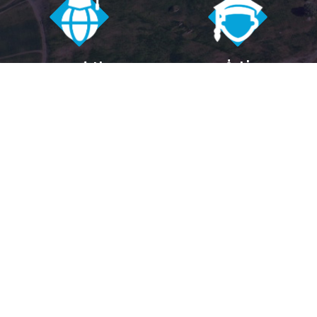
فارغ
دانشجوی
التحصیل
بین المللی
+
1400
+
23000