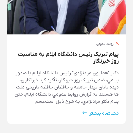
روابط عمومی
پیام تبریک رئیس دانشگاه ایلام به مناسبت
روز خبرنگار
دکتر "همايون مرادنژادي" رئيس دانشگاه ايلام با صدور
پيامي، ضمن تبريک روز خبرنگار، تأکيد کرد خبرنگاران،
ديده بانان بيدار جامعه و حافظان حافظه تاريخي ملت
ها هستند.به گزارش روابط عمومي دانشگاه ايلام، متن
پيام دکتر مرادنژادي، به شرح ذيل است:بسم
مشاهده بیشتر