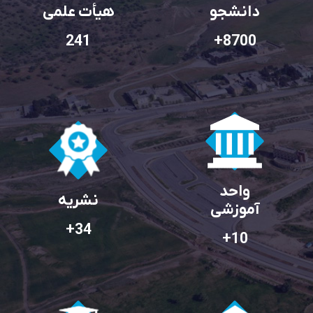
دانشجو
هیأت علمی
241
+
8700
واحد
نشریه
آموزشی
+
34
+
10