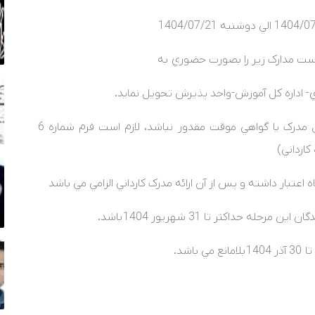
الي
دوشنبه 1404/07/21
 است مدارک زير را بصورت حضوري به
زي- اداره کل آموزش-واحد پذيرش تحويل نمايد.
ل مدرک يا گواهي موقت مقدور نباشد، لازم است
فرم شماره 6
ارداني)
اعتبار داشته و پس از آن ارائه مدرک کارداني الزامي مي باشد
ن مرحله حداکثر تا 31 شهريور
1404
باشد.
تا
30 آذر 1404
بلامانع مي باشد.