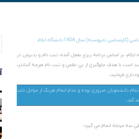
شناسي (کارشناسي ناپيوسته) سال
1404
دانشگاه ايلام
 ايلام، بر اساس برنامه ريزي بعمل آمده، ثبت نام و پذيرش در
ند است با هدف جلوگيري از بي نظمي و ثبت نام هرچه آسانتر،
آ
ودداري فرماييد.
ي تمام دانشجويان ضروري بوده و عدم انجام هريک از مراحل باعث ناقص
 آمد.
طي سه مرحله انجام مي گيرد: