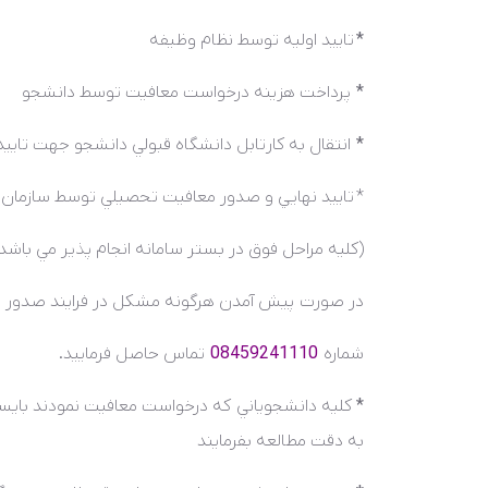
*
تاييد اوليه توسط نظام وظيفه
*
پرداخت هزينه درخواست معافيت توسط دانشجو
*
انتقال به کارتابل دانشگاه قبولي دانشجو جهت تايي
*
تاييد نهايي و صدور معافيت تحصيلي توسط سازمان 
(کليه مراحل فوق در بستر سامانه انجام پذير مي باشد
در صورت پيش آمدن هرگونه مشکل در فرايند صدور م
شماره
08459241110
تماس حاصل فرماييد.
*
کليه دانشجوياني که درخواست معافيت نمودند بايستي
به دقت مطالعه بفرمايند