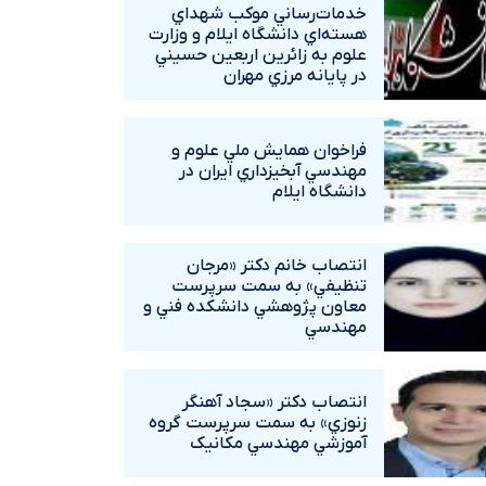
خدمات‌رساني موکب شهداي
هسته‌اي دانشگاه ايلام و وزارت
علوم به زائرين اربعين حسيني
در پايانه مرزي مهران
فراخوان همايش ملي علوم و
مهندسي آبخيزداري ايران در
دانشگاه ايلام
انتصاب خانم دکتر «مرجان
تنظيفي» به سمت سرپرست
معاون پژوهشي دانشکده فني و
مهندسي
انتصاب دکتر «سجاد آهنگر
زنوزي» به سمت سرپرست گروه
آموزشي مهندسي مکانيک