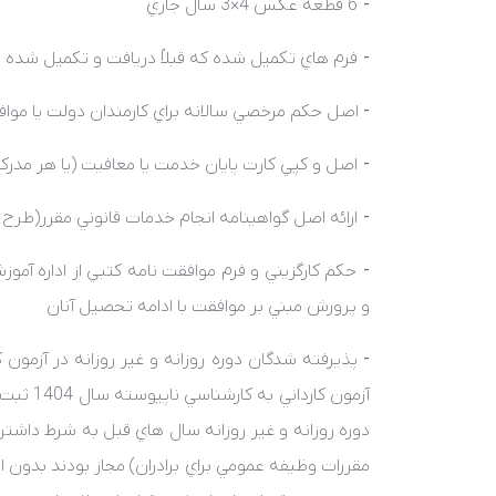
-
6 قطعه عکس 4×3 سال جاري
-
فرم هاي تکميل شده که قبلاً دريافت و تکميل شده ان
-
اصل حکم مرخصي سالانه براي کارمندان دولت يا موا
-
اصل و کپي کارت پايان خدمت يا معافيت (يا هر مدر
-
ارائه اصل گواهينامه انجام خدمات قانوني مقرر(طرح ل
-
حکم کارگزيني و فرم موافقت نامه کتبي از اداره آ
و پرورش مبني بر موافقت با ادامه تحصيل آنان
-
پذيرفته شدگان دوره روزانه و غير روزانه در آزمون کارد
آزمون کا
دوره روزانه و غير روزانه سال هاي قبل به شرط داش
مقررات وظيفه عمومي براي برادران) مجاز بودند بدون ا