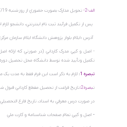
الف-2-
تحويل مدارک بصورت حضوري از روز
شنبه 1404/07/19
پس از تکميل فرآيند ثبت نام اينترنتي، دانشجو لازم
آدرس :
ايلام بلوار پژوهش دانشگاه ايلام سازمان مرک
- اصل و کپي مدرک کارداني (در صورتي که ارائه اص
تکميل
و
تأييد
شده توسط
دانشگاه محل تحصيل دوره ک
تبصره 1
: لازم به ذکر است اين فرم فقط به مدت يک ماه 
ت
بصره
2
:
تاريخ فراغت از تحصيل مقطع کارداني قبول شدگان اي
در صورت درس معرفي به استاد، تاريخ فارغ التحصيلي 
-
اصل و کپي تمام صفحات شناسنامه و کارت ملي