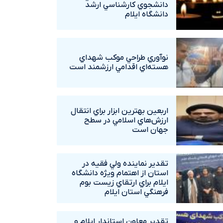
دانشجوي کارشناسي ارشد
دانشگاه ايلام
نوآوري طراحي موکب شهداي
هسته‌اي اقدامي ارزشمند است
اربعين بهترين ابزار براي انتقال
ارزش‌هاي اسلامي در سطح
جهان است
تقدير نماينده ولي فقيه در
استان از اهتمام ويژه دانشگاه‌
ايلام براي ارتقاي زيست بوم
فرهنگي استان ايلام
تقدير معاون استاندار ايلام و