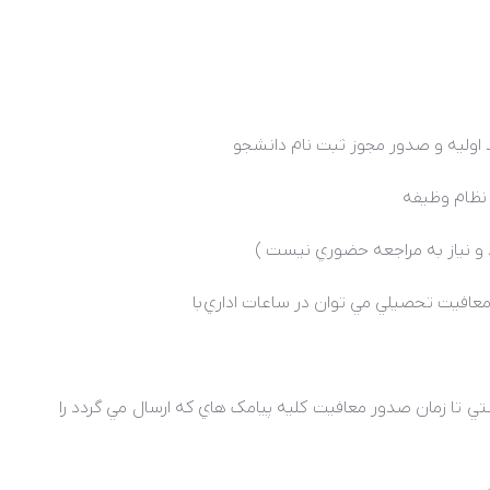
د اوليه و صدور مجوز ثبت نام دانشجو
نظام وظيفه
 و نياز به مراجعه حضوري نيست )
عافيت تحصيلي مي توان در ساعات اداري
با
 تا زمان صدور معافيت کليه پيامک هاي که ارسال مي گردد را