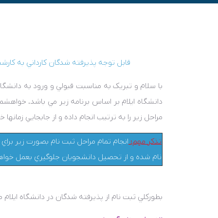
قابل توجه پذيرفته شدگان کارداني به کار
با سلام و تبريک به مناسبت قبولي و ورود به دانشگاه
دانشگاه ايلام بر اساس برنامه زير مي باشد. خواهشم
مراحل زير را به ترتيب انجام داده و از جابجايي زمانها خ
تذکر مهم:
انجام تمام مراحل ثبت نام بصورت زير برا
نام شده و از تحصيل دانشجويان جلوگيري بعمل خواهد
بطورکلي ثبت نام از پذيرفته شدگان در دانشگاه ايلام 