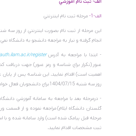
الف- ثبت نام آموزشي
الف-1-
مرحله ثبت نام اينترنتي
اين مرحله از ثبت نام بصورت اينترنتي از روز
سه شنبه /07/15
انجام گرفته و نياز به مراجعه دانشجو به دانشگاه نمي 
- ابتدا با مراجعه به آدرس
auth.ilam.ac.ir/register
عبور
(تکرار براي شناسه و رمز عبور) جهت دريافت کد 
اهميت است) اقدام نماييد. اين شناسه پس از پايان ع
روز
سه شنبه 1404/07/15
براي دانشجويان فعال خواه
- درمرحله بعد با مراجعه به سامانه آموزشي دانشگا
گلستان دانشگاه ايلام) مراجعه نموده و از قسمت ورو
مرحله قبل پيامک شده است) وارد سامانه شده و با اس
ثبت مشخصات اقدام نماييد.