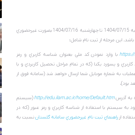
1404
تا
چهارشنبه 1404/07/16
بصورت غيرحضوري
باشد. اين مرحله از ثبت نام شامل:
https://
با وارد نمودن
کد ملي بعنوان شناسه کاربري و رمز
کاربري و پسورد يکتا (که در تمام مراحل تحصيل کاربردي و با
مليات به شماره موبايل شما ارسال خواهد شد (
سامانه فوق از
د بود
).
ه به آدرس
http://edu.ilam.ac.ir/home/Default.htm
(سيستم
د به سيستم با استفاده از شناسه کاربري و رمز عبور (که در
تفاده از
راهنماي ثبت نام غيرحضوري سامانه گلستان
نسبت به