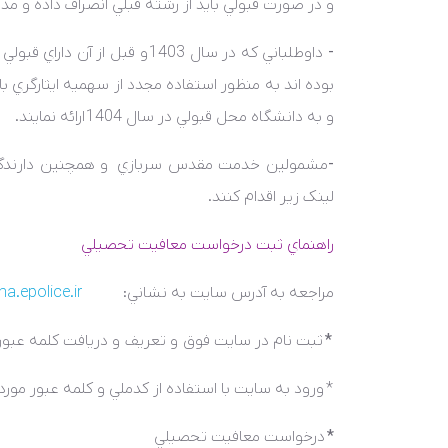
و در صورت قبولي بايد از رشته قبلي انصراف داده و مد
-
داوطلباني که در سال 1403 و قبل 
بوده اند به منظور استفاده مجدد از سهميه ايثارگري با
و به دانشگاه محل قبولي در سال 1404 ارائه نمايند.
-
مشمولين خدمت مقدس سربازي و همچنين دارندگان
لينک زير اقدام کنند.
راهنماي ثبت درخواست معافيت تحصيلي
مراجعه به آدرس سايت به نشاني:
ha.epolice.ir
*
ثبت نام در سايت فوق و تعريف و دريافت کلمه عبور
*
ورود به سايت با استفاده از کدملي و کلمه عبور مورد
*
درخواست معافيت تحصيلي