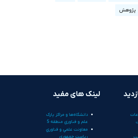
پژوهش
زدید
لینک های مفید
عات
دانشگاه‌ها و مراکز پارک
علم و فناوري منطقه 5
معاونت علمي و فناوري
رياست جمهوري
ت