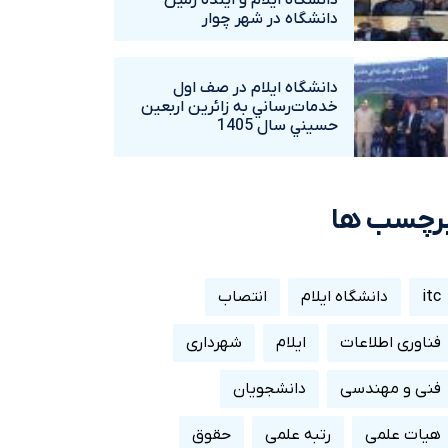
دانشگاه ايلام و آينده زمين
دانشگاه در شهر چوار
دانشگاه ايلام در صف اول
خدمات‌رساني به زائرين اربعين
حسيني سال 1405
رچسب ها
itc
دانشگاه ایلام
انتصاب
فناوری اطلاعات
ایلام
شهرداری
فنی و مهندسی
دانشجویان
هیات علمی
رتبه علمی
حقوق