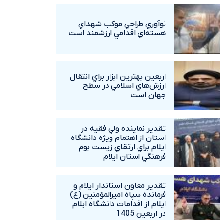
نوآوري طراحي موکب شهداي
هسته‌اي اقدامي ارزشمند است
اربعين بهترين ابزار براي انتقال
ارزش‌هاي اسلامي در سطح
جهان است
تقدير نماينده ولي فقيه در
استان از اهتمام ويژه دانشگاه‌
ايلام براي ارتقاي زيست بوم
فرهنگي استان ايلام
تقدير معاون استاندار ايلام و
فرمانده سپاه اميرالمؤمنين (ع)
ايلام از اقدامات دانشگاه ايلام
در اربعين 1405