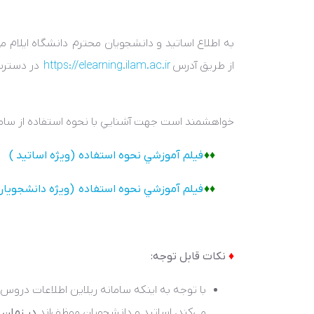
به اطلاع اساتيد و دانشجويان محترم دانشگاه ايلام مي
از طريق آدرس
https://elearning.ilam.ac.ir
در دسترس
خواهشمند است جهت آشنايي با نحوه استفاده از سامانه،
♦♦
فيلم آموزشي نحوه استفاده (ويژه اساتيد )
♦♦
فيلم آموزشي نحوه استفاده (ويژه دانشجويان
♦
نکات قابل توجه:
با توجه به اينکه سامانه ريلاين اطلاعات دروس
مي‌کند، اساتيد و دانشجويان موظف‌اند
در زمان 