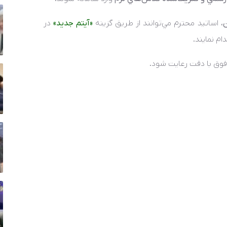
ن
، اساتيد محترم مي‌توانند از طريق گزينه
«آيتم جديد»
در
ام نمايند.
وق با دقت رعايت شود.