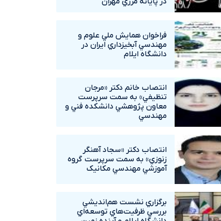
در پايانه مرزي مهران
فراخوان همايش ملي علوم و
مهندسي آبخيزداري ايران در
دانشگاه ايلام
انتصاب خانم دکتر «مرجان
تنظيفي» به سمت سرپرست
معاون پژوهشي دانشکده فني و
مهندسي
انتصاب دکتر «سجاد آهنگر
زنوزي» به سمت سرپرست گروه
آموزشي مهندسي مکانيک
برگزاري نشست هم‌انديشي
بررسي ظرفيت‌هاي توسعه‌اي