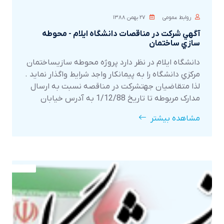
روابط عمومی
۲۷ بهمن ۱۳۸۸
آگهي شرکت در مناقصات دانشگاه ايلام - محوطه
سازي ساختمان
دانشگاه ايلام در نظر دارد پروژه محوطه سازيساختمان
مرکزي دانشگاه را به پيمانکار واجد شرايط واگذار نمايد .
لذا متقاضيان جهتشرکت در مناقصه نسبت به ارسال
مدارک مربوطه تا تاريخ 1/12/88 به آدرس خيابان
پژوهش – دانشگاهايلام –ساختمان مرکزي دانشگاه –
مشاهده بیشتر
دفتر طرحه