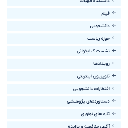
دانشکده الهیات
فیلم
دانشجویی
حوزه ریاست
نشست کتابخوانی
رويدادها
تلویزیون اینترنتی
افتخارات دانشجویی
دستاوردهای پژوهــشی
تازه هاي نوآوري
آگهي مناقصه و مزايده