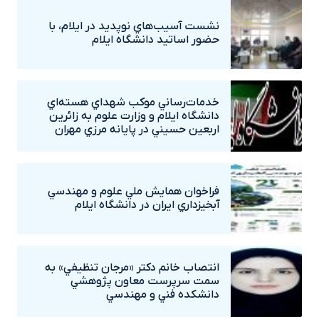
نشست آسيب‌هاي نوپديد در ايلام، با
حضور اساتيد دانشگاه ايلام
خدمات‌رساني موکب شهداي هسته‌اي
دانشگاه ايلام و وزارت علوم به زائرين
اربعين حسيني در پايانه مرزي مهران
فراخوان همايش ملي علوم و مهندسي
آبخيزداري ايران در دانشگاه ايلام
انتصاب خانم دکتر «مرجان تنظيفي» به
سمت سرپرست معاون پژوهشي
دانشکده فني و مهندسي