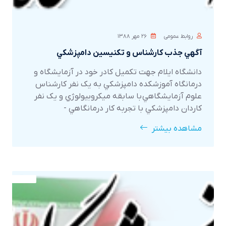
روابط عمومی
۲۶ مهر ۱۳۸۸
آگهي جذب کارشناس و تکنيسين دامپزشکي
دانشگاه ايلام جهت تکميل کادر خود در آزمايشگاه و
درمانگاه آموزشکده دامپزشکي به يک نفر کارشناس
علوم آزمايشگاهي با سابقه ميکروبيولوژي و يک نفر
کاردان دامپزشکي با تجربه کار درمانگاهي -
آزمايشگاهي نياز داشته به صورت استخدام با شرايط
مشاهده بیشتر
خاص دارد. واجدين شرايط