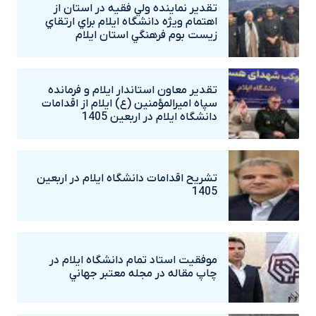
تقدير نماينده ولي فقيه در استان از
اهتمام ويژه دانشگاه‌ ايلام براي ارتقاي
زيست بوم فرهنگي استان ايلام
تقدير معاون استاندار ايلام و فرمانده
سپاه اميرالمؤمنين (ع) ايلام از اقدامات
دانشگاه ايلام در اربعين 1405
تشريح اقدامات دانشگاه ايلام در اربعين
1405
موفقيت استاد تمام دانشگاه ايلام در
چاپ مقاله در مجله معتبر جهاني