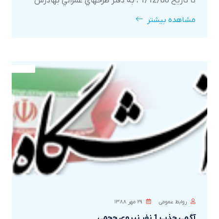
تا تاريخ 1/12/88 ، به دفتر طرحهاي عمراني بهآدرس
خيابان پژوهش - دانشگاه ايلام – ساختمان مرکز
مشاهده بیشتر
روابط عمومی
۲۹ مهر ۱۳۸۸
آگهي جذب 1 نفر نيروي حجمي