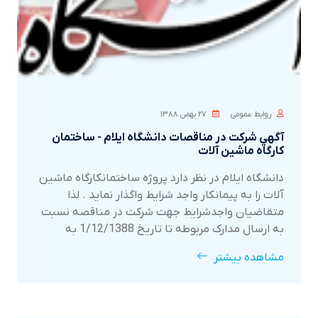
روابط عمومی
۲۷ بهمن ۱۳۸۸
آگهي شرکت در مناقصات دانشگاه ايلام - ساختمان
کارگاه ماشين آلات
دانشگاه ايلام در نظر دارد پروژه ساختمانکارگاه ماشين
آلات را به پيمانکار واجد شرايط واگذار نمايد . لذا
متقاضيان واجدشرايط جهت شرکت در مناقصه نسبت
به ارسال مدارک مربوطه تا تاريخ 1/12/1388 به
آدرسخيابان پژوهش – دانشگاه ايلام – ساختمان
مشاهده بیشتر
مرکزي – دفترطرحهاي