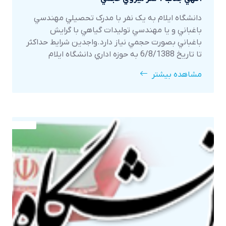
دانشگاه ايلام به يک نفر با مدرک تحصيلي مهندسي
باغباني و يا مهندسي توليدات گياهي با گرايش
باغباني بصورت حجمي نياز دارد.واجدين شرايط حداکثر
تا تاريخ 6/8/1388 به حوزه اداري دانشگاه ايلام
مراجعه نمايند.
مشاهده بیشتر