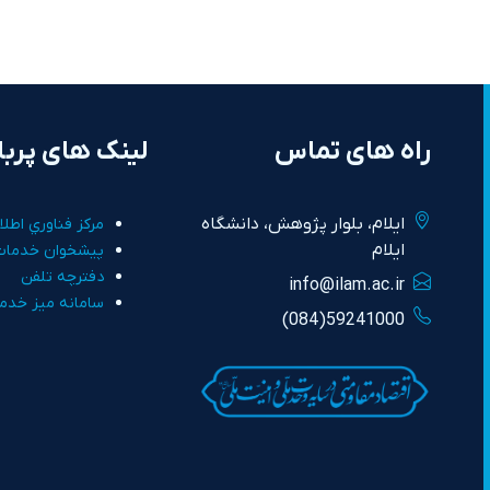
راه های تماس
لینک های پربا
ايلام، بلوار پژوهش، دانشگاه
مرکز فناوري اطلا
ايلام
پيشخوان خدمات
دفترچه تلفن
info@ilam.ac.ir
سامانه ميز خدم
59241000(084)