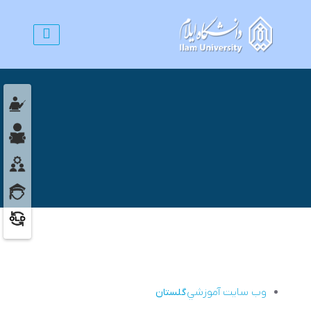
وب سايت آموزشي
گلستان