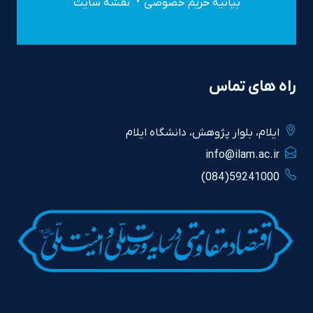
بیانیه حریم خصوصی
نقشه سایت
راه های تماس
ايلام، بلوار پژوهش، دانشگاه ايلام
info@ilam.ac.ir
59241000(084)