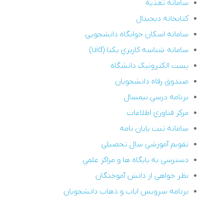
سامانه تغذيه
کتابخانه ديجيتال
سامانه اسکان خوابگاه دانشجويي
سامانه شناسه کاربري يکتا (uid)
پست الکترونيک دانشگاه
صندوق رفاه دانشجويان
برنامه درسي نيمسال
مرکز فناوري اطلاعات
سامانه ثبت پايان نامه
تقويم آموزشي سال تحصيلي
دسترسي به پايگاه ها و مراکز علمي
نظر خواهي از دانش آموختگان
برنامه سرويس اياب و ذهاب دانشجويان