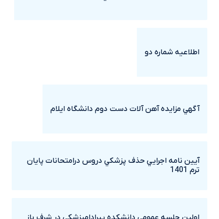
اطلاعيه شماره دو
آگهي مزايده آهن آلات دست دوم دانشگاه ايلام
آيين نامه اجرايي حذف پزشکي دروس درامتحانات پايان
ترم 1401
اولين جلسه عمومي دانشکده پيرادامپزشکي در شرف باز