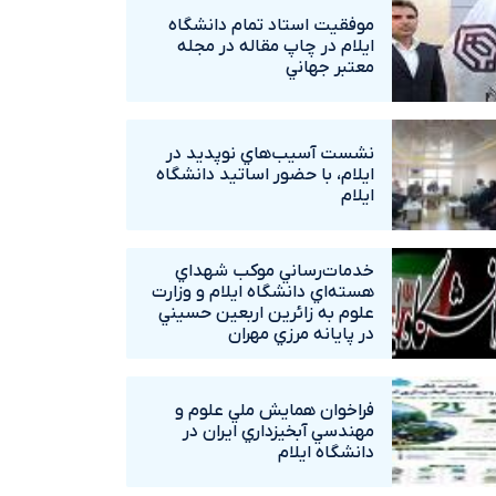
موفقيت استاد تمام دانشگاه
ايلام در چاپ مقاله در مجله
معتبر جهاني
نشست آسيب‌هاي نوپديد در
ايلام، با حضور اساتيد دانشگاه
ايلام
خدمات‌رساني موکب شهداي
هسته‌اي دانشگاه ايلام و وزارت
علوم به زائرين اربعين حسيني
در پايانه مرزي مهران
فراخوان همايش ملي علوم و
مهندسي آبخيزداري ايران در
دانشگاه ايلام