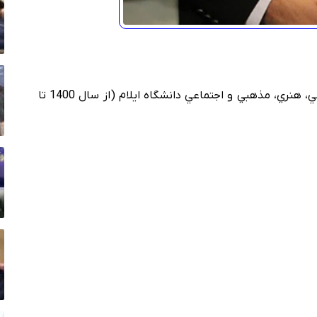
1. دبيرکل شوراي هماهنگي مرکزي کانون‌هاي فرهنگي، هنري، مذهبي و اجتماعي دانشگاه ايلام (از سال 1400 تا