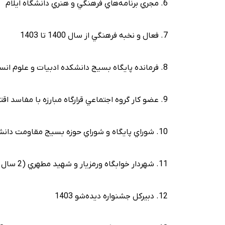
6. مجري برنامه‌هاي فرهنگي و هنري دانشگاه ايلام
7. فعال و نخبه فرهنگي از سال 1400 تا 1403
8. فرمانده پايگاه بسيج دانشکده ادبيات و علوم انساني دانشگاه ايلام
9. عضو کار گروه اجتماعي قرارگاه مبارزه با مفاسد اقتصادي استان ايلام
10. شوراي پايگاه و شوراي حوزه بسيج مقاومت دانشگاه ايلام
11. شهردار خوابگاه ورمزيار و شهيد مطهري (2 سال متوالي)
12. دبيرکل جشنواره ديده‌شو 1403