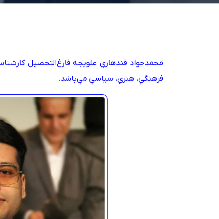
محمدجواد قندهاري علويجه فارغ‌التحصيل کارشناس
فرهنگي، هنري، سياسي مي‌باشد.