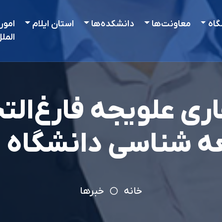
گاه
معاونت‌ها
دانشکده‌ها
استان ایلام
امور
المل
ی علویجه فارغ‌ال
ه شناسی دانشگاه ای
خانه
خبرها