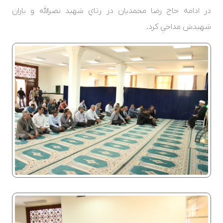
در ادامه حاج رضا محمديان در رثاي شهيد نصرالله و ياران
شهيدش مداحي کرد.