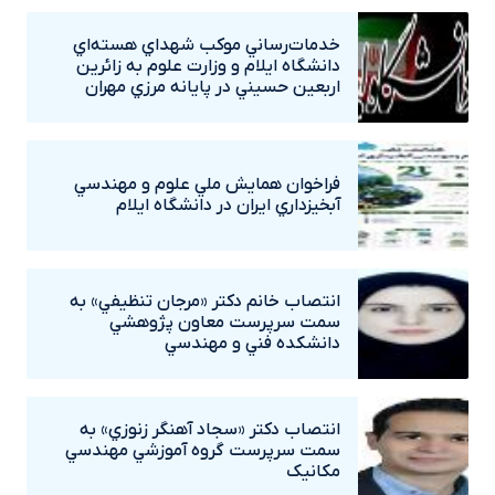
خدمات‌رساني موکب شهداي هسته‌اي
دانشگاه ايلام و وزارت علوم به زائرين
اربعين حسيني در پايانه مرزي مهران
فراخوان همايش ملي علوم و مهندسي
آبخيزداري ايران در دانشگاه ايلام
انتصاب خانم دکتر «مرجان تنظيفي» به
سمت سرپرست معاون پژوهشي
دانشکده فني و مهندسي
انتصاب دکتر «سجاد آهنگر زنوزي» به
سمت سرپرست گروه آموزشي مهندسي
مکانيک