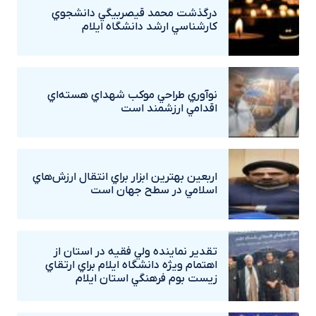
درگذشت محمد قيصربيگي دانشجوي
کارشناسي ارشد دانشگاه ايلام
نوآوري طراحي موکب شهداي هسته‌اي
اقدامي ارزشمند است
اربعين بهترين ابزار براي انتقال ارزش‌هاي
اسلامي در سطح جهان است
تقدير نماينده ولي فقيه در استان از
اهتمام ويژه دانشگاه‌ ايلام براي ارتقاي
زيست بوم فرهنگي استان ايلام