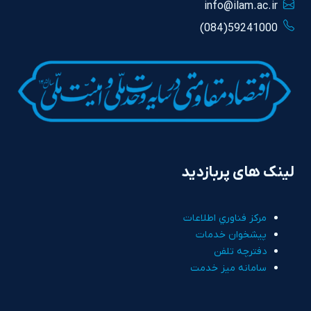
info@ilam.ac.ir
59241000(084)
لینک های پربازدید
مرکز فناوري اطلاعات
پيشخوان خدمات
دفترچه تلفن
سامانه ميز خدمت