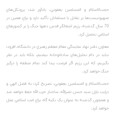
حجت‌‌‌الاسلام و المسلمين يعقوبي، يادآور شد: پروتکل‌هاي
صهيونيست‌ها بر تقابل با مسلمانان تأکيد دارد و براي همين در
70 سال گذشته، رژيم اشغالگر قدس دهها جنگ را بر کشورهاي
اسلامي تحميل کرد.
معاون دفتر نهاد نمايندگي مقام معظم رهبري در دانشگاه، افزود:
نبايد در دام تحليل‌هاي ساده‌لوحانه بيفتيم، بلکه بايد در نظر
بگيريم، که اين رژيم اگر فرصت پيدا کند تمام منطقه را درگير
جنگ خواهد کرد.
حجت‌‌‌الاسلام و المسلمين يعقوبي، تصريح کرد: به فضل الهي و
درايت ياران سيد حسن نصرالله، ساختار حزب الله حفظ خواهد شد
و همچون گذشته به عنوان يک تکيه گاه براي امت اسلامي عمل
خواهد کرد.