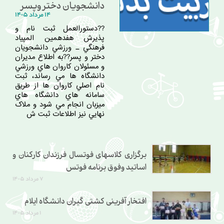
دانشجویان دختر وپسر
۱۴ مرداد ۱۴۰۵
??دستورالعمل ثبت نام و
پذيرش هفدهمين المپياد
فرهنگي ـ ورزشي دانشجويان
دختر و پسر??به اطلاع مديران
و مسئولان کاروان هاي ورزشي
دانشگاه ها مي رساند، ثبت
نام اصلي کاروان ها از طريق
سامانه هاي دانشگاه هاي
ميزبان انجام مي شود و ملاک
نهايي نيز اطلاعات ثبت ش
برگزاری کلاسهای فوتسال فرزندان کارکنان و
اساتید وفوق برنامه فوتس
۷ مرداد ۱۴۰۵
افتخار آفرینی کشتی گیران دانشگاه ایلام
۱ مرداد ۱۴۰۵