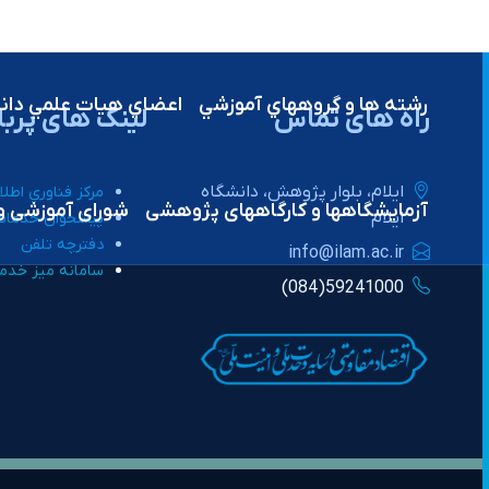
رشته ها و گروههاي آموزشي
اعضاي هيات علمي دان
راه های تماس
لینک های پربا
ايلام، بلوار پژوهش، دانشگاه
مرکز فناوري اطلا
آزمایشگاهها و کارگاههای پژوهشی
شورای آموزشی 
ايلام
پيشخوان خدمات
دفترچه تلفن
info@ilam.ac.ir
سامانه ميز خدم
59241000(084)