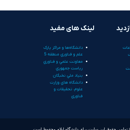
زدید
لینک های مفید
عات
دانشگاه‌ها و مراکز پارک
علم و فناوري منطقه 5
معاونت علمي و فناوري
رياست جمهوري
ت
بنياد ملي نخبگان
دانشگاه هاي وزارت
علوم، تحقيقات و
فناوري
 تمامی حقوق این سایت برای
دانشگاه ایلام
محفوظ است