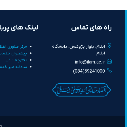
راه های تماس
لینک های پربا
ايلام، بلوار پژوهش، دانشگاه
مرکز فناوري اطلا
ايلام
پيشخوان خدمات
دفترچه تلفن
info@ilam.ac.ir
سامانه ميز خدم
59241000(084)
©