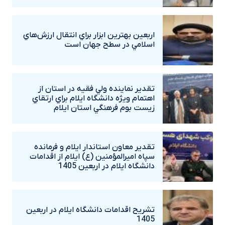
اربعين بهترين ابزار براي انتقال ارزش‌هاي
اسلامي در سطح جهان است
تقدير نماينده ولي فقيه در استان از
اهتمام ويژه دانشگاه‌ ايلام براي ارتقاي
زيست بوم فرهنگي استان ايلام
تقدير معاون استاندار ايلام و فرمانده
سپاه اميرالمؤمنين (ع) ايلام از اقدامات
دانشگاه ايلام در اربعين 1405
تشريح اقدامات دانشگاه ايلام در اربعين
1405