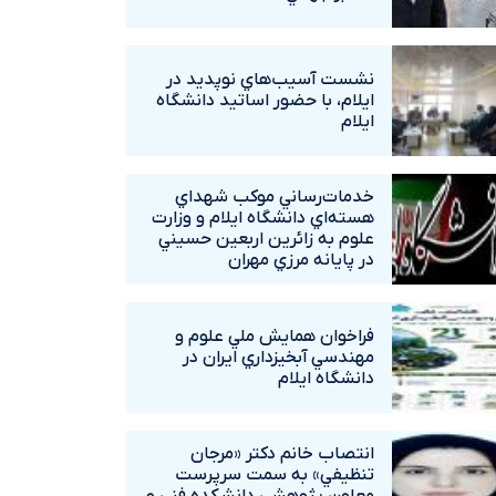
نشست آسيب‌هاي نوپديد در
ايلام، با حضور اساتيد دانشگاه
ايلام
خدمات‌رساني موکب شهداي
هسته‌اي دانشگاه ايلام و وزارت
علوم به زائرين اربعين حسيني
در پايانه مرزي مهران
فراخوان همايش ملي علوم و
مهندسي آبخيزداري ايران در
دانشگاه ايلام
انتصاب خانم دکتر «مرجان
تنظيفي» به سمت سرپرست