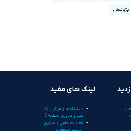
پژوهش
زدید
لینک های مفید
عات
دانشگاه‌ها و مراکز پارک
علم و فناوري منطقه 5
معاونت علمي و فناوري
رياست جمهوري
ت