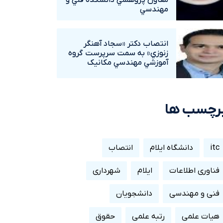
معاون پژوهشي دانشکده فني و
مهندسي
انتصاب دکتر «سجاد آهنگر
زنوزي» به سمت سرپرست گروه
آموزشي مهندسي مکانيک
رچسب ها
itc
دانشگاه ایلام
انتصاب
فناوری اطلاعات
ایلام
شهرداری
فنی و مهندسی
دانشجویان
هیات علمی
رتبه علمی
حقوق