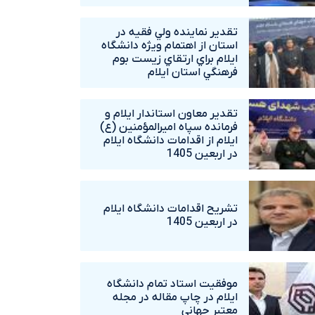
تقدير نماينده ولي فقيه در
استان از اهتمام ويژه دانشگاه‌
ايلام براي ارتقاي زيست بوم
فرهنگي استان ايلام
تقدير معاون استاندار ايلام و
فرمانده سپاه اميرالمؤمنين (ع)
ايلام از اقدامات دانشگاه ايلام
در اربعين 1405
تشريح اقدامات دانشگاه ايلام
در اربعين 1405
موفقيت استاد تمام دانشگاه
ايلام در چاپ مقاله در مجله
معتبر جهاني