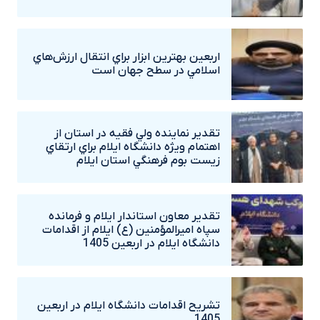
اربعين بهترين ابزار براي انتقال ارزش‌هاي
اسلامي در سطح جهان است
تقدير نماينده ولي فقيه در استان از
اهتمام ويژه دانشگاه‌ ايلام براي ارتقاي
زيست بوم فرهنگي استان ايلام
تقدير معاون استاندار ايلام و فرمانده
سپاه اميرالمؤمنين (ع) ايلام از اقدامات
دانشگاه ايلام در اربعين 1405
تشريح اقدامات دانشگاه ايلام در اربعين
1405