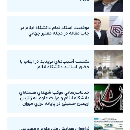
موفقيت استاد تمام دانشگاه ايلام در
چاپ مقاله در مجله معتبر جهاني
نشست آسيب‌هاي نوپديد در ايلام، با
حضور اساتيد دانشگاه ايلام
خدمات‌رساني موکب شهداي هسته‌اي
دانشگاه ايلام و وزارت علوم به زائرين
اربعين حسيني در پايانه مرزي مهران
فراخوان همايش ملي علوم و مهندسي