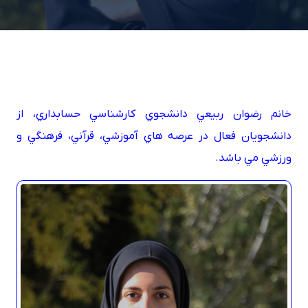
خانم رضوان ربيعي دانشجوي کارشناسي حسابداري، از
دانشجويان فعال در عرصه هاي آموزشي، قرآني، فرهنگي و
ورزشي مي باشد.