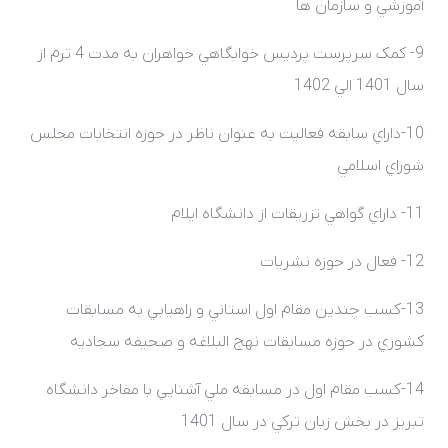
آموزشي و سازمان ها
9- کمک سرپرست پرديس خوابگاهي خواهران به مدت 4 ترم از
سال 1401 الي 1402
10-داراي سابقه فعاليت به عنوان ناظر در حوزه انتخابات مجلس
شوراي اسلامي
11- داراي گواهي تزريقات از دانشگاه ايلام
12- فعال در حوزه نشريات
13-کسب چندين مقام اول استاني و راهيابي به مسابقات
کشوري در حوزه مسابقات نهج البلاغه و صحيفه سجاديه
14-کسب مقام اول در مسابقه ملي آشنايي با مفاخر دانشگاه
تبريز در بخش زبان ترکي در سال 1401