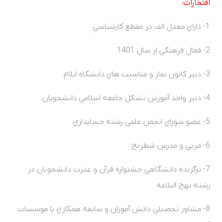
افتخارات:
1- داراي معدل الف در مقطع کارشناسي
2- فعال فرهنگي از سال 1401
3- دبير کانون نماز و مناسبت هاي دانشگاه ايلام
4- دبير واحد آموزش تشکل جامعه اسلامي دانشجويان
5- عضو شوراي انجمن علمي رشته حسابداري
6- مربي و مدرس شطرنج
7- برگزيده دانشگاهي جشنواره قرآن و عترت دانشجويان در
رشته نهج البلاغه
8- مشاور تحصيلي دانش آموزان و سابقه همکاري با موسسات