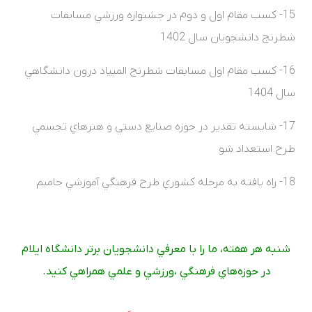
15- کسب مقام اول و دوم در جشنواره ورزشي مسابقات
شطرنج دانشجويان سال 1402
16- کسب مقام اول مسابقات شطرنج المپياد درون دانشگاهي
سال 1404
17- شايسته تقدير در حوزه صنايع دستي و هنرهاي تجسمي
طرح استعداد شو
18- راه يافته به مرحله کشوري طرح فرهنگي آموزشي حاميم
شنبه هر هفته، ما را با معرفي دانشجويان برتر دانشگاه ايلام
در حوزه‌هاي فرهنگي ،ورزشي و علمي همراهي کنيد.