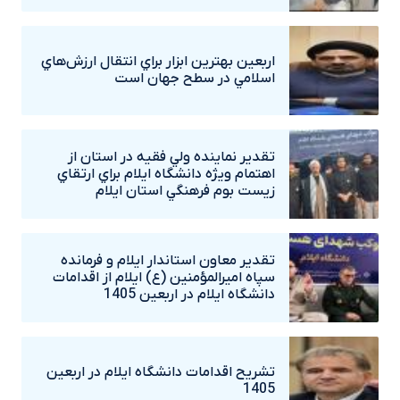
اربعين بهترين ابزار براي انتقال ارزش‌هاي
اسلامي در سطح جهان است
تقدير نماينده ولي فقيه در استان از
اهتمام ويژه دانشگاه‌ ايلام براي ارتقاي
زيست بوم فرهنگي استان ايلام
تقدير معاون استاندار ايلام و فرمانده
سپاه اميرالمؤمنين (ع) ايلام از اقدامات
دانشگاه ايلام در اربعين 1405
تشريح اقدامات دانشگاه ايلام در اربعين
1405