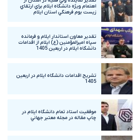
تقدير نماينده ولي فقيه در استان از
اهتمام ويژه دانشگاه‌ ايلام براي ارتقاي
زيست بوم فرهنگي استان ايلام
تقدير معاون استاندار ايلام و فرمانده
سپاه اميرالمؤمنين (ع) ايلام از اقدامات
دانشگاه ايلام در اربعين 1405
تشريح اقدامات دانشگاه ايلام در اربعين
1405
موفقيت استاد تمام دانشگاه ايلام در
چاپ مقاله در مجله معتبر جهاني