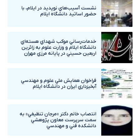
نشست آسيب‌هاي نوپديد در ايلام، با
حضور اساتيد دانشگاه ايلام
خدمات‌رساني موکب شهداي هسته‌اي
دانشگاه ايلام و وزارت علوم به زائرين
اربعين حسيني در پايانه مرزي مهران
فراخوان همايش ملي علوم و مهندسي
آبخيزداري ايران در دانشگاه ايلام
انتصاب خانم دکتر «مرجان تنظيفي» به
سمت سرپرست معاون پژوهشي
دانشکده فني و مهندسي