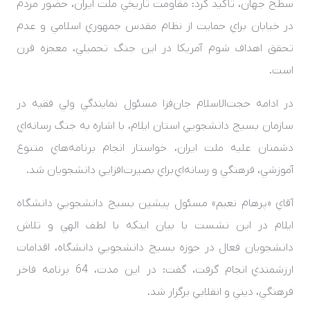
سطح جهان، تأکيد کرد: مقاومت تاريخي ملت ايران، حضور مردم
در خيابان براي حمايت از نظام مقدس جمهوري اسلامي و عدم
تحقق اهداف شوم آمريکا در اين جنگ تحميلي، معجزه قرن
است.
در ادامه حجت‌الاسلام جان‌فزا مسئول نمايندگي ولي فقيه در
سازمان بسيج دانشجويي استان ايلام، با اشاره به جنگ رسانه‌اي
دشمنان عليه ملت ايران، خواستار انجام برنامه‌هاي متنوع
آموزشي، فرهنگي و رسانه‌اي براي بصيرت‌افزايي دانشجويان شد.
آقاي «پرهام نعيم» مسئول پيشين بسيج دانشجويي دانشگاه
ايلام در اين نشست با بيان اينکه با لطف الهي و تلاش
دانشجويان فعال در حوزه بسيج دانشجويي دانشگاه، اقدامات
ارزشمندي انجام گرفت، گفت: در اين مدت، 64 برنامه فاخر
فرهنگي، ديني و انقلابي برگزار شد.