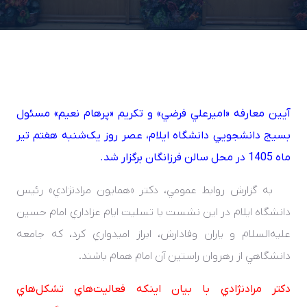
آيين معارفه «اميرعلي فرضي» و تکريم «پرهام نعيم» مسئول
بسيج دانشجويي دانشگاه ايلام، عصر روز يک‌شنبه هفتم تير
ماه 1405 در محل سالن فرزانگان برگزار شد.
به گزارش روابط عمومي، دکتر «همايون مرادنژادي» رئيس
دانشگاه ايلام در اين نشست با تسليت ايام عزاداري امام حسين
عليه‌السلام و ياران وفادارش، ابراز اميدواري کرد، که جامعه
دانشگاهي از رهروان راستين آن امام همام باشند.
دکتر مرادنژادي با بيان اينکه فعاليت‌هاي تشکل‌هاي