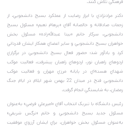
فرهنگي تلاش کنند.
دکتر مرادنژادي با ابراز رضايت از عملکرد بسيج دانشجويي، از
زحمات صادقانه و خالصانه آقاي «پرهام نعيم» مسئول بسيج
دانشجويي، سرکار خانم «بيتا عبدالله‌زاده» مسئول بخش
خواهران بسيج دانشجويي و ساير اعضاي همکار ايشان قدرداني
کرد و يادآور شد: حضور فعال بسيج دانشجويي در برگزاري
اردوهاي راهيان نور، اردوهاي راهيان پيشرفت، فعاليت موکب
شهداي هسته‌اي در پايانه مرزي مهران و فعاليت موکب
دانشجويي فتح در ميدان 22 بهمن شهر ايلام در ايام جنگ
رمضان، به شايستگي انجام گرفت.
رئيس دانشگاه با تبريک انتخاب آقاي «اميرعلي فرضي» به‌عنوان
مسئول جديد بسيج دانشجويي و خانم «نرگس شريفي»
به‌عنوان مسئول بخش خواهران، براي ايشان آرزوي موفقيت