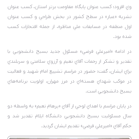
وي افزود: کسب عنوان پايگاه مقاومت برتر استان، کسب عنوان
نشريه «عيار» در سطح کشور در بخش طراحي و کسب عنوان
اول منطقه در مسابقات ملي مناظره، از جمله افتخارات کسب
شده بود.
در ادامه «اميرعلي فرضي» مسئول جديد بسيج دانشجويي با
تقدير و تشکر از رحمات آقاي نعيم و آرزوي سلامتي و سربلندي
براي ايشان، گفت: حضور در مراسم تشييع امام شهيد و فعاليت
در موکب شهداي هسته‌اي در مرز مهران، اولويت برنامه‌هاي
بسيج دانشجويي است.
در پايان مراسم با اهداي لوحي از آقاي «پرهام نعيم» به واسطه دو
سال مسئوليت بسيج دانشجويي دانشگاه ايلام تقدير شد و
حکم آقاي «اميرعلي فرضي» تقديم ايشان گرديد.