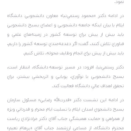
نمود.
در ادامه دکتر «محمود رستمي‌نيا» معاون دانشجويي دانشگاه
ايلام با بيان اينکه جامعه دانشجويي و اعضاي بسيج دانشجويي
بايد بيش از پيش براي توسعه کشور در زمينه‌هاي علمي و
فناوري تلاش کنند، گفت: اگر دغدغه‌مندي توسعه کشور را داريم،
بايد بيش از پيش براي انجام وظايف محوله، تلاش کنيم.
دکتر رستمي‌نيا، افزود: در مسير توسعه دانشگاه، انتظار است،
بسيج دانشجويي با نوآوري، پويايي و اثربخشي بيشتر، براي
تحقق اهداف عالي دانشگاه فعاليت کند.
در ادامه اين نشست دکتر «قدرت‌الله رضايي» مسئول سازمان
بسيج دانشجوي استان ايلام با تسليت ايام محرم و قدرداني ويژه
از همراهي و حمايت هميشگي جناب آقاي دکتر مرادنژادي رياست
محترم دانشگاه، از مساعي ارزشمند جناب آقاي «پرهام نعيم»