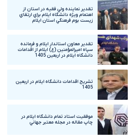
تقدير نماينده ولي فقيه در استان از
اهتمام ويژه دانشگاه‌ ايلام براي ارتقاي
زيست بوم فرهنگي استان ايلام
تقدير معاون استاندار ايلام و فرمانده
سپاه اميرالمؤمنين (ع) ايلام از اقدامات
دانشگاه ايلام در اربعين 1405
تشريح اقدامات دانشگاه ايلام در اربعين
1405
موفقيت استاد تمام دانشگاه ايلام در
چاپ مقاله در مجله معتبر جهاني