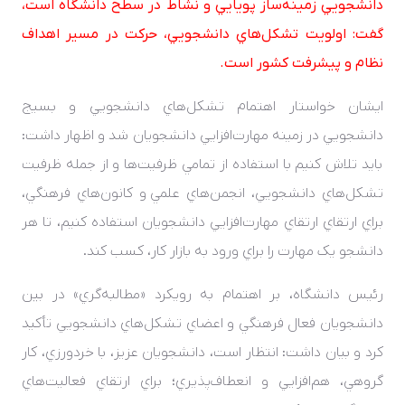
دانشجويي زمينه‌ساز پويايي و نشاط در سطح دانشگاه است،
گفت: اولويت تشکل‌هاي دانشجويي، حرکت در مسير اهداف
نظام و پيشرفت کشور است.
ايشان خواستار اهتمام تشکل‌هاي دانشجويي و بسيج
دانشجويي در زمينه مهارت‌افزايي دانشجويان شد و اظهار داشت:
بايد تلاش کنيم با استفاده از تمامي ظرفيت‌ها و از جمله ظرفيت
تشکل‌هاي دانشجويي، انجمن‌هاي علمي و کانون‌هاي فرهنگي،
براي ارتقاي ارتقاي مهارت‌افزايي دانشجويان استفاده کنيم، تا هر
دانشجو يک مهارت را براي ورود به بازار کار، کسب کند.
رئيس دانشگاه، بر اهتمام به رويکرد «مطالبه‌گري» در بين
دانشجويان فعال فرهنگي و اعضاي تشکل‌هاي دانشجويي تأکيد
کرد و بيان داشت: انتظار است، دانشجويان عزيز، با خردورزي، کار
گروهي، هم‌افزايي و انعطاف‌پذيري؛ براي ارتقاي فعاليت‌هاي