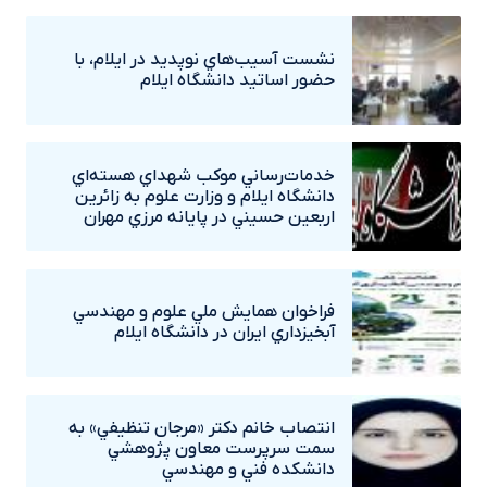
نشست آسيب‌هاي نوپديد در ايلام، با
حضور اساتيد دانشگاه ايلام
خدمات‌رساني موکب شهداي هسته‌اي
دانشگاه ايلام و وزارت علوم به زائرين
اربعين حسيني در پايانه مرزي مهران
فراخوان همايش ملي علوم و مهندسي
آبخيزداري ايران در دانشگاه ايلام
انتصاب خانم دکتر «مرجان تنظيفي» به
سمت سرپرست معاون پژوهشي
دانشکده فني و مهندسي