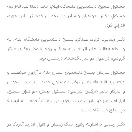
مسئول بسيج دانشجويي دانشگاه ايلام، خانم «بيتا عبدالله‌زاده»
مسئول بخش خواهران و ساير دانشجويان خدمتگزار اين حوزه،
قدراني کرد.
دکتر رضايي، افزود: عملکرد بسيج دانشجويي دانشگاه ايلام، به
واسطه فعاليت‌هاي اثربخش فرهنگي، روحيه مطالبه‌گري و کار
گروهي، در طول دو سال گذشته، درخشان بود.
مسئول سازمان بسيج دانشجوي استان ايلام با آرزوي موفقيت و
عزت براي آقاي «اميرعلي فرضي» مسئول جديد بسيج دانشجويي
و سرکار خانم «نرگس شريفي» مسئول بخش خواهران بسيج،
ابراز اميداوي کرد، اين دو دانشجوي عزيز، منشأ خدمات شايسته
در سطح دانشگاه باشند.
دکتر رضايي با اشاربه وقوع جنگ رمضان و افول قدرت آمريکا در